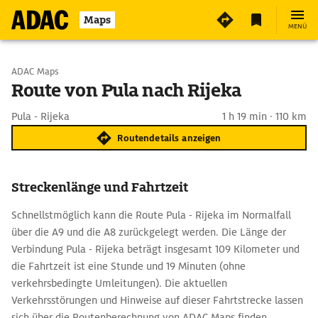
Maps
MENÜ
Start wählen
ADAC Maps
Route von Pula nach Rijeka
Ziel eingeben
Pula - Rijeka
1 h 19 min · 110 km
Routendetails anzeigen
Streckenlänge und Fahrtzeit
Schnellstmöglich kann die Route Pula - Rijeka im Normalfall
über die A9 und die A8 zurückgelegt werden. Die Länge der
Verbindung Pula - Rijeka beträgt insgesamt 109 Kilometer und
die Fahrtzeit ist eine Stunde und 19 Minuten (ohne
verkehrsbedingte Umleitungen). Die aktuellen
Verkehrsstörungen und Hinweise auf dieser Fahrtstrecke lassen
sich über die Routenberechnung von ADAC Maps finden.