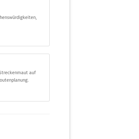
ehens­würdig­keiten,
 Streckenmaut auf
Routenplanung.