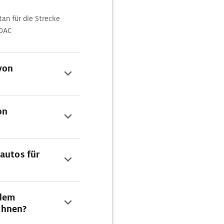
an für die Strecke
ADAC
 von
on
autos für
 dem
chnen?