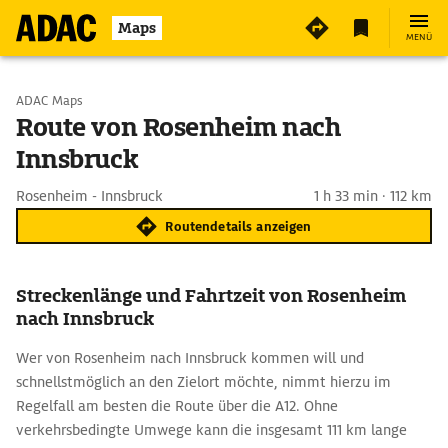
Maps
MENÜ
Start wählen
ADAC Maps
Route von Rosenheim nach
Innsbruck
Ziel eingeben
Rosenheim - Innsbruck
1 h 33 min · 112 km
Routendetails anzeigen
Streckenlänge und Fahrtzeit von Rosenheim
nach Innsbruck
Wer von Rosenheim nach Innsbruck kommen will und
schnellstmöglich an den Zielort möchte, nimmt hierzu im
Regelfall am besten die Route über die A12. Ohne
verkehrsbedingte Umwege kann die insgesamt 111 km lange