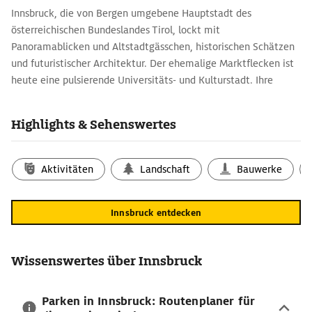
Innsbruck, die von Bergen umgebene Hauptstadt des
österreichischen Bundeslandes Tirol, lockt mit
Panoramablicken und Altstadtgässchen, historischen Schätzen
und futuristischer Architektur. Der ehemalige Marktflecken ist
heute eine pulsierende Universitäts- und Kulturstadt. Ihre
Sehenswürdigkeiten und die Nähe zu den Alpen machen sie zu
einem beliebten Urlaubsziel. Hinter barocken Häuserfronten
Highlights & Sehenswertes
und ehrwürdigen Kirchenportalen werden heute einige der
bedeutendsten Kulturschätze Europas verwahrt. Auch
Schlosskonzerte, Festwochen, Galerien und Museen gehören zu
Aktivitäten
Landschaft
Bauwerke
den Top-Innsbruck-Reisetipps. Sportbegeisterte kennen die
Stadt als Austragungsort der Olympischen Winterspiele 1964
Innsbruck entdecken
und 1976 sowie als Schauplatz der jährlichen
Vierschanzentournee. Skipisten und Klettersteige sind vom
Stadtzentrum aus in 20 Minuten zu erreichen.
Wissenswertes über Innsbruck
Auf den Spuren der Habsburger: das reiche
Erbe Innsbrucks
Parken in Innsbruck: Routenplaner für
Das Habsburger Erbe ist in Innsbruck allgegenwärtig: nicht