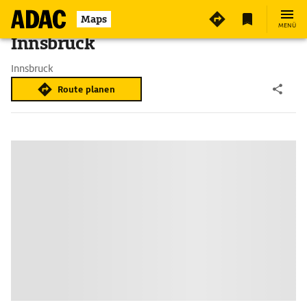
Maps
MENÜ
Innsbruck
Innsbruck
Route planen