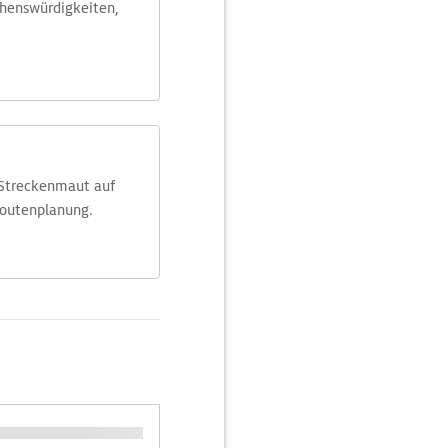
ehens­würdig­keiten,
 Streckenmaut auf
Routenplanung.