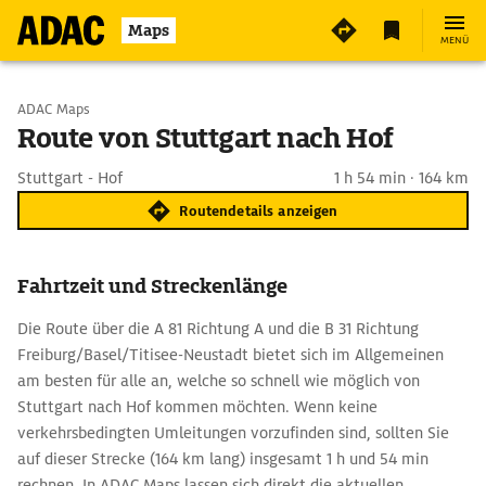
Maps
MENÜ
Start wählen
ADAC Maps
Route von Stuttgart nach Hof
Ziel eingeben
Stuttgart - Hof
1 h 54 min · 164 km
Routendetails anzeigen
Fahrtzeit und Streckenlänge
Die Route über die A 81 Richtung A und die B 31 Richtung
Freiburg/Basel/Titisee-Neustadt bietet sich im Allgemeinen
am besten für alle an, welche so schnell wie möglich von
Stuttgart nach Hof kommen möchten. Wenn keine
verkehrsbedingten Umleitungen vorzufinden sind, sollten Sie
auf dieser Strecke (164 km lang) insgesamt 1 h und 54 min
rechnen. In ADAC Maps lassen sich direkt die aktuellen