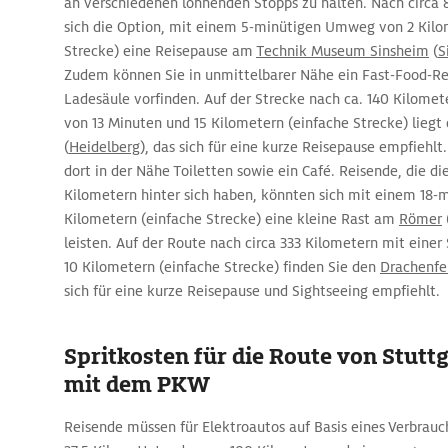
an verschiedenen lohnenden Stopps zu halten. Nach circa 
sich die Option, mit einem 5-minütigen Umweg von 2 Kilo
Strecke) eine Reisepause am
Technik Museum Sinsheim
(
S
Zudem können Sie in unmittelbarer Nähe ein Fast-Food-Re
Ladesäule vorfinden. Auf der Strecke nach ca. 140 Kilom
von 13 Minuten und 15 Kilometern (einfache Strecke) liegt
(
Heidelberg
), das sich für eine kurze Reisepause empfiehl
dort in der Nähe Toiletten sowie ein Café. Reisende, die di
Kilometern hinter sich haben, könnten sich mit einem 18
Kilometern (einfache Strecke) eine kleine Rast am
Römer
leisten. Auf der Route nach circa 333 Kilometern mit einer 
10 Kilometern (einfache Strecke) finden Sie den
Drachenfe
sich für eine kurze Reisepause und Sightseeing empfiehlt.
Spritkosten für die Route von Stutt
mit dem PKW
Reisende müssen für Elektroautos auf Basis eines Verbrauc