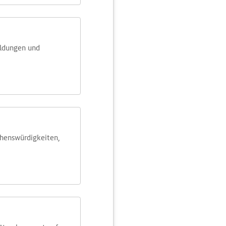
eldungen und
ehens­würdig­keiten,