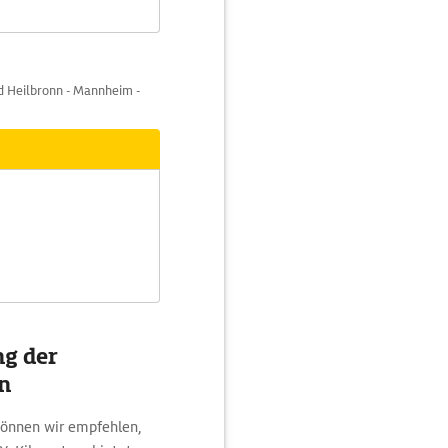
nd Heilbronn - Mannheim -
g der
ln
können wir empfehlen,