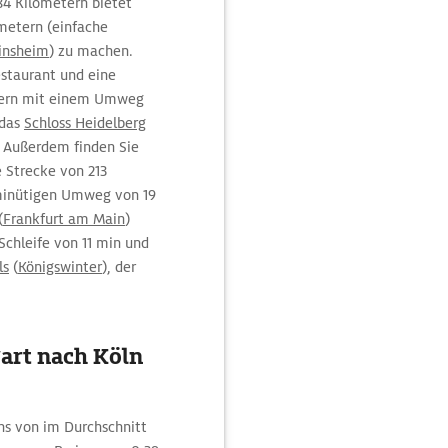
84 Kilometern bietet
metern (einfache
insheim
) zu machen.
staurant und eine
etern mit einem Umweg
 das
Schloss Heidelberg
t. Außerdem finden Sie
e Strecke von 213
-minütigen Umweg von 19
(
Frankfurt am Main
)
Schleife von 11 min und
ls
(
Königswinter
), der
gart nach Köln
hs von im Durchschnitt