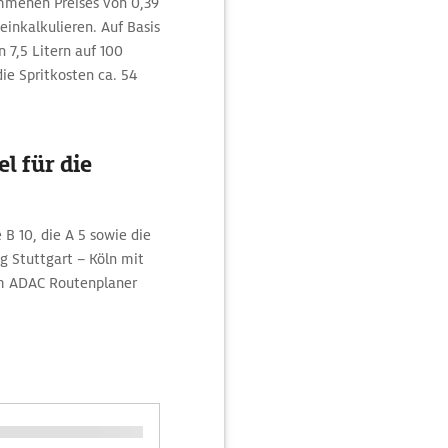
mmenen Preises von 0,39
inkalkulieren. Auf Basis
7,5 Litern auf 100
die Spritkosten ca. 54
l für die
 B 10, die A 5 sowie die
g Stuttgart – Köln mit
im ADAC Routenplaner