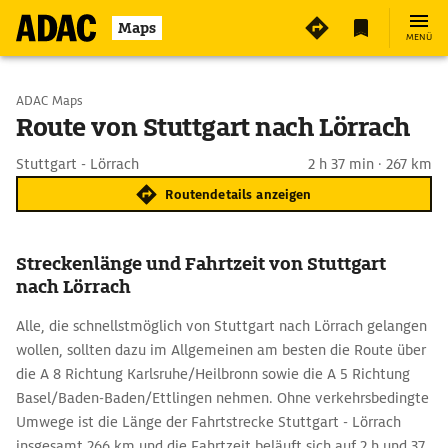
Maps
MENÜ
Start wählen
ADAC Maps
Route von Stuttgart nach Lörrach
Ziel eingeben
Stuttgart - Lörrach
2 h 37 min · 267 km
Routendetails anzeigen
Streckenlänge und Fahrtzeit von Stuttgart
nach Lörrach
Alle, die schnellstmöglich von Stuttgart nach Lörrach gelangen
wollen, sollten dazu im Allgemeinen am besten die Route über
die A 8 Richtung Karlsruhe/Heilbronn sowie die A 5 Richtung
Basel/Baden-Baden/Ettlingen nehmen. Ohne verkehrsbedingte
Umwege ist die Länge der Fahrtstrecke Stuttgart - Lörrach
insgesamt 266 km und die Fahrtzeit beläuft sich auf 2 h und 37