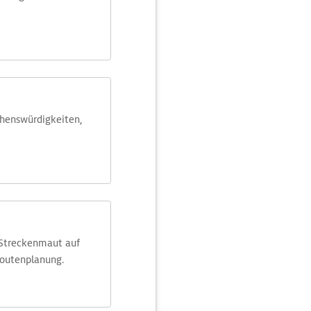
ehens­würdig­keiten,
 Streckenmaut auf
Routenplanung.