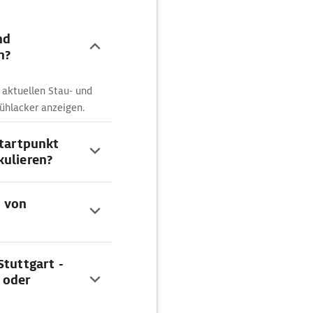
nd
n?
 aktuellen Stau- und
ühlacker anzeigen.
Startpunkt
kulieren?
n von
Stuttgart -
 oder