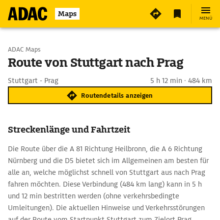
Maps
MENÜ
Start wählen
ADAC Maps
Route von Stuttgart nach Prag
Ziel eingeben
Stuttgart - Prag
5 h 12 min · 484 km
Routendetails anzeigen
Streckenlänge und Fahrtzeit
Die Route über die A 81 Richtung Heilbronn, die A 6 Richtung
Nürnberg und die D5 bietet sich im Allgemeinen am besten für
alle an, welche möglichst schnell von Stuttgart aus nach Prag
fahren möchten. Diese Verbindung (484 km lang) kann in 5 h
und 12 min bestritten werden (ohne verkehrsbedingte
Umleitungen). Die aktuellen Hinweise und Verkehrsstörungen
auf der Route vom Startpunkt Stuttgart zum Zielort Prag