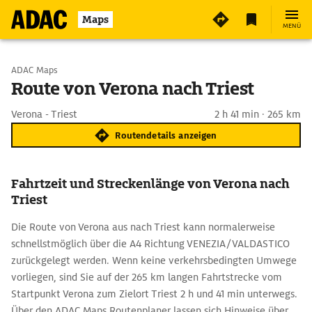
Maps
MENÜ
Start wählen
ADAC Maps
Route von Verona nach Triest
Ziel eingeben
Verona - Triest
2 h 41 min · 265 km
Routendetails anzeigen
Fahrtzeit und Streckenlänge von Verona nach
Triest
Die Route von Verona aus nach Triest kann normalerweise
schnellstmöglich über die A4 Richtung VENEZIA/VALDASTICO
zurückgelegt werden. Wenn keine verkehrsbedingten Umwege
vorliegen, sind Sie auf der 265 km langen Fahrtstrecke vom
Startpunkt Verona zum Zielort Triest 2 h und 41 min unterwegs.
Über den ADAC Maps Routenplaner lassen sich Hinweise über