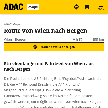
Maps
MENÜ
Start wählen
ADAC Maps
Route von Wien nach Bergen
Ziel eingeben
Wien - Bergen
9 h 57 min · 855 km
Routendetails anzeigen
Streckenlänge und Fahrtzeit von Wien aus
nach Bergen
Die Route über die A5 Richtung Brno/Poysdorf/Mistelbach, die
D8, die A 17 Richtung Dresden, die A 14 Richtung
Magdeburg/Halle/Leipzig sowie die A 2 Richtung
Hannover/Braunschweig sollte im Normalfall am besten
gewählt werden, um möglichst schnell von Wien nach Bergen
zu fahren. Wenn keine verkehrsbedingten Umleitungen auf der