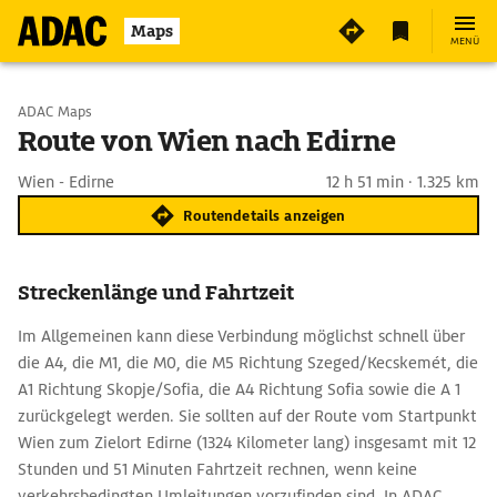
Maps
MENÜ
Start wählen
ADAC Maps
Route von Wien nach Edirne
Ziel eingeben
Wien - Edirne
12 h 51 min · 1.325 km
Routendetails anzeigen
Streckenlänge und Fahrtzeit
Im Allgemeinen kann diese Verbindung möglichst schnell über
die A4, die M1, die M0, die M5 Richtung Szeged/Kecskemét, die
A1 Richtung Skopje/Sofia, die A4 Richtung Sofia sowie die A 1
zurückgelegt werden. Sie sollten auf der Route vom Startpunkt
Wien zum Zielort Edirne (1324 Kilometer lang) insgesamt mit 12
Stunden und 51 Minuten Fahrtzeit rechnen, wenn keine
verkehrsbedingten Umleitungen vorzufinden sind. In ADAC