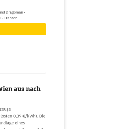
sind Dragoman -
u - Trabzon.
Wien aus nach
rzeuge
osten 0,39 €/kWh). Die
undlage eines