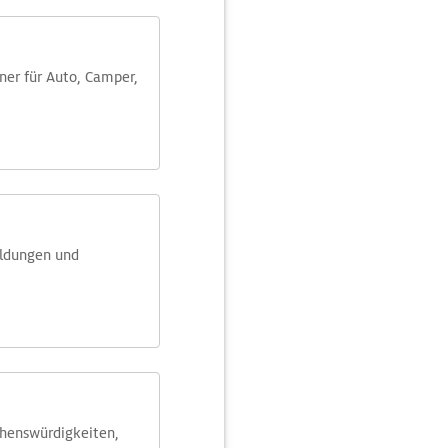
aner für Auto, Camper,
eldungen und
ehens­würdig­keiten,