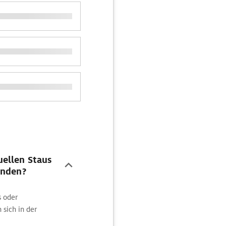
ellen Staus
inden?
s oder
 sich in der