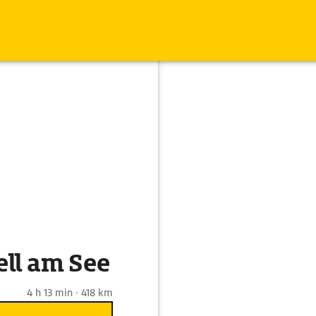
ll am See
4 h 13 min · 418 km