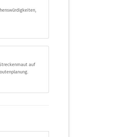
ehens­würdig­keiten,
 Streckenmaut auf
Routenplanung.