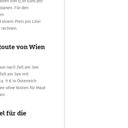
ten von 0,39 Euro pro
planen. Für den
en
 einem Preis pro Liter
u rechnen.
Route von Wien
aus nach Zell am See
 Zell am See mit
a. 9 € in Österreich
See ohne Kosten für Maut
en.
l für die