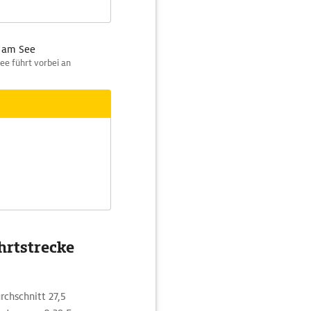
l am See
ee führt vorbei an
hrtstrecke
rchschnitt 27,5