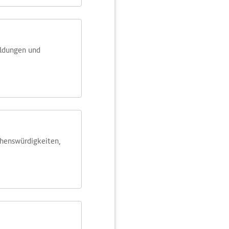
eldungen und
ehens­würdig­keiten,