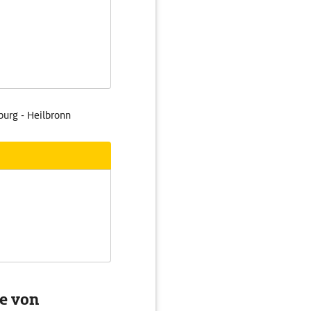
urg - Heilbronn
ke von