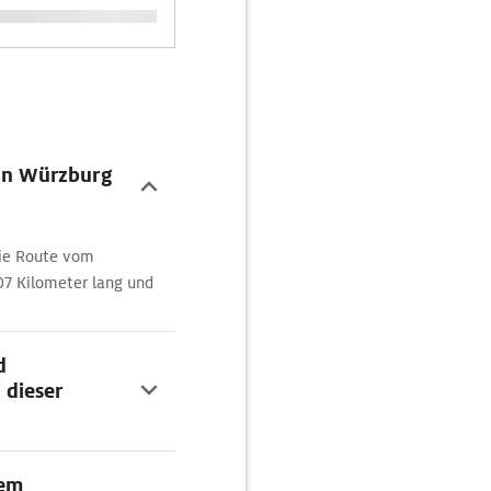
von Würzburg
die Route vom
07 Kilometer lang und
d
 dieser
dem