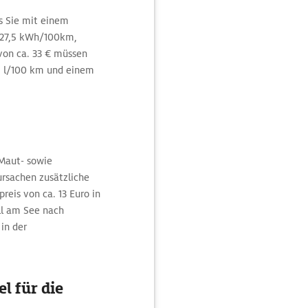
ss Sie mit einem
t 27,5 kWh/100km,
von ca. 33 € müssen
5 l/100 km und einem
Maut- sowie
ursachen zusätzliche
reis von ca. 13 Euro in
ell am See nach
in der
l für die