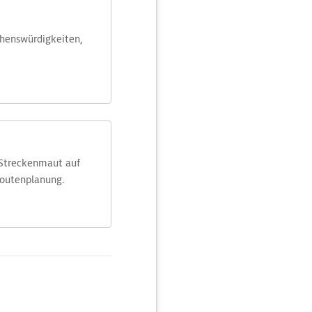
ehens­würdig­keiten,
 Streckenmaut auf
Routenplanung.