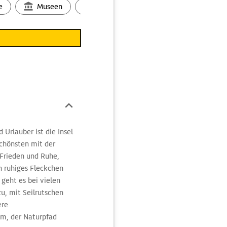
tung vom Feinsten sorgen
e
Museen
Ortsbild
Touren
Ges
s. Eines ist gewiss:
aiischen Halbinsel
purs
tiger Lage von den Briten
rische Stadtviertel: Das
runter die Victoria
mte Raffles Hotel, fast
e Centers wird die
seum ist ein guter
 Urlauber ist die Insel
engewirrs von Chinatown
chönsten mit der
 sehenswerten Buddha
 Frieden und Ruhe,
äufer und natürlich der
in ruhiges Fleckchen
begeistern in Little
 geht es bei vielen
 Glam, weist die riesige
zu, mit Seilrutschen
orientalischen
ere
um, der Naturpfad