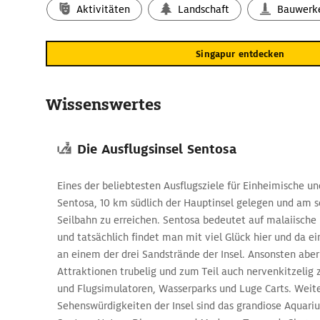
World Singapore auf Sentosa Island kennen. Für Unterhal
Aktivitäten
Landschaft
Bauwerk
internationale Shows und Konzerte, Rooftop Bars und Casino
Langeweile wird in der Metropole an der Südspitze der Mal
niemals aufkommen.
Singapur entdecken
Die historischen Stadtviertel Singa
Singapur ist jung. 1819 wurde die Stadt in strategisch güns
Wissenswertes
gegründet. Aus dieser Zeit stammen vier sehenswerte histo
Kolonialviertel mutet mit seinen historischen Gebäuden, da
Die Ausflugsinsel Sentosa
Memorial Hall mit ihrem markanten Uhrturm und das berüh
europäisch an. In den Ausstellungen des Chinatown Heritag
Geschichte der chinesischen Einwanderer lebendig. Das Mu
Eines der beliebtesten Ausflugsziele für Einheimische und
Ausgangspunkt für die Erkundung des faszinierenden Gass
Sentosa, 10 km südlich der Hauptinsel gelegen und am s
mit seinen Antiquitätengeschäften, Restaurants und dem
Seilbahn zu erreichen. Sentosa bedeutet auf malaiische
Tooth Relic Tempel. Stände mit Blumengirlanden, Sari-Verk
und tatsächlich findet man mit viel Glück hier und da e
monumentale quietschbunte Sri Veeramakaliamman Tempel 
an einem der drei Sandstrände der Insel. Ansonsten aber
India. Nahebei, im malaiisch-muslimischen Viertel Kampong
Attraktionen trubelig und zum Teil auch nervenkitzelig 
goldene Kuppel der Sultan-Moschee Reisenden den Weg zu 
und Flugsimulatoren, Wasserparks und Luge Carts. Weit
Genüssen von Parfüm über Seide bis hin zu Baklava.
Sehenswürdigkeiten der Insel sind das grandiose Aquari