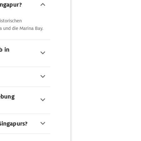
ingapur?
istorischen
sa und die Marina Bay.
b in
iebung
Singapurs?