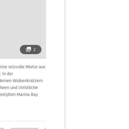
2
eine reizvolle Mixtur aus
. In der
odernen Wolkenkratzern
heen und christliche
hgestylten Marina Bay
en, kulinarische Genüsse
ossen. Naturfreunde
herrlichen Botanischen
em Aquarium Underwater