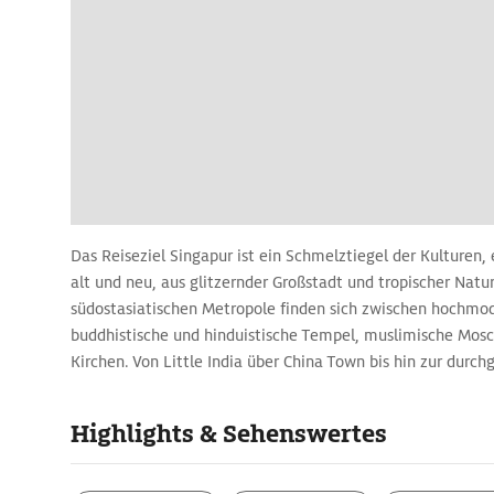
Das Reiseziel Singapur ist ein Schmelztiegel der Kulturen, 
alt und neu, aus glitzernder Großstadt und tropischer Natur
südostasiatischen Metropole finden sich zwischen hochm
buddhistische und hinduistische Tempel, muslimische Mosc
Kirchen. Von Little India über China Town bis hin zur durc
kann man an einem einzigen Tag gefühlt ganz Asien bereis
und exzellente Shoppingmöglichkeiten natürlich eingeschl
Highlights & Sehenswertes
lernen Fauna und Flora Südostasiens am schönsten in den 
Gärten, dem Singapur Zoo, dem Jurong Bird Park sowie d