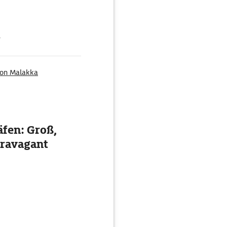
g
von Malakka
äfen: Groß,
travagant