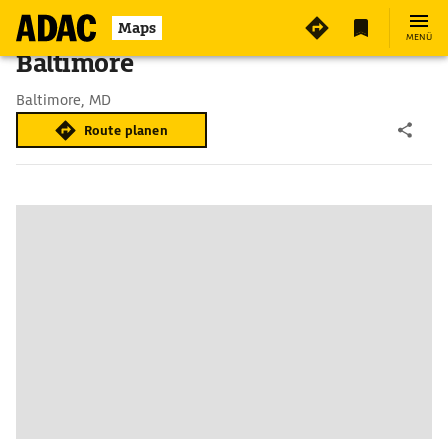
Maps
MENÜ
Baltimore
Baltimore, MD
Route planen