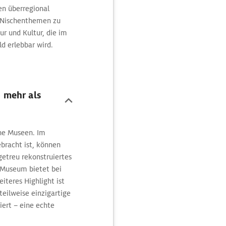
en überregional
, Nischenthemen zu
ur und Kultur, die im
 erlebbar wird.
– mehr als
he Museen. Im
bracht ist, können
etreu rekonstruiertes
 Museum bietet bei
iteres Highlight ist
eilweise einzigartige
ert – eine echte