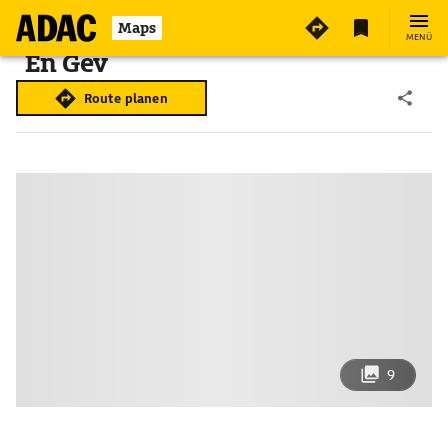
Maps
MENÜ
`En Gev
Route planen
9