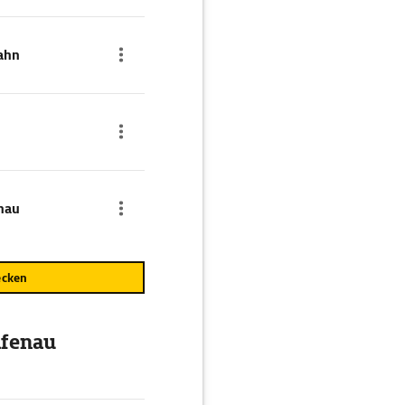
ahn
nau
ecken
afenau