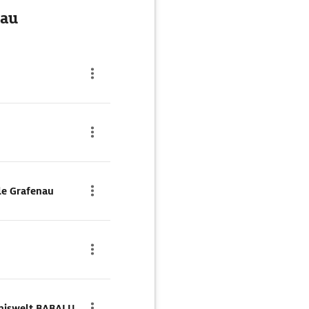
nau
le Grafenau
bniswelt BABALU