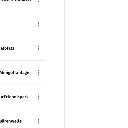
elplatz
 Minigolfanlage
Abenteuerspielplatz im KurErlebnispark BÄREAL
 Bärenwelle