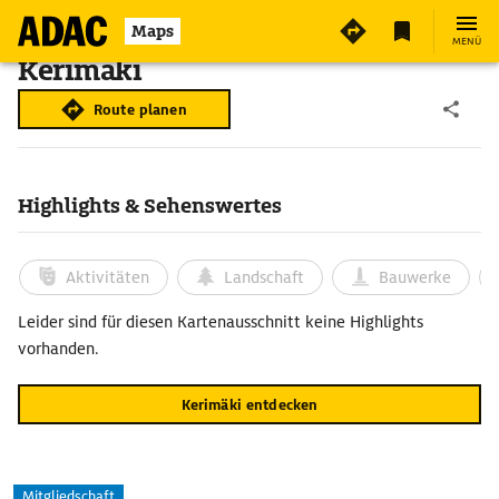
Maps
MENÜ
Kerimäki
Route planen
Highlights & Sehenswertes
Aktivitäten
Landschaft
Bauwerke
Leider sind für diesen Kartenausschnitt keine Highlights
vorhanden.
Kerimäki entdecken
Mitgliedschaft