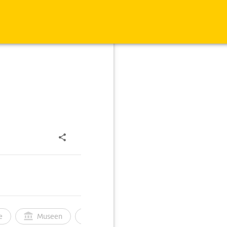
e
Museen
Ortsbild
Touren
Ges