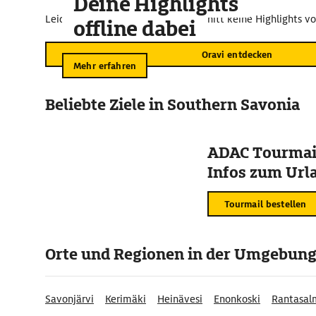
Deine Highlights
Leider sind für diesen Kartenausschnitt keine Highlights v
offline dabei
Oravi entdecken
Mehr erfahren
Beliebte Ziele in Southern Savonia
ADAC Tourmail
Infos zum Urla
Tourmail bestellen
Orte und Regionen in der Umgebun
Savonjärvi
Kerimäki
Heinävesi
Enonkoski
Rantasal