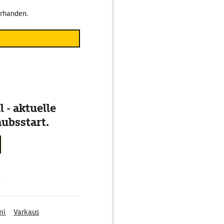
orhanden.
 - aktuelle
ubsstart.
g
mi
Varkaus