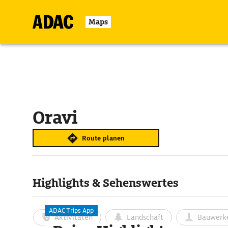
Maps
Oravi
Route planen
Highlights & Sehenswertes
ADAC Trips App
Aktivitäten
Landschaft
Bauwerk