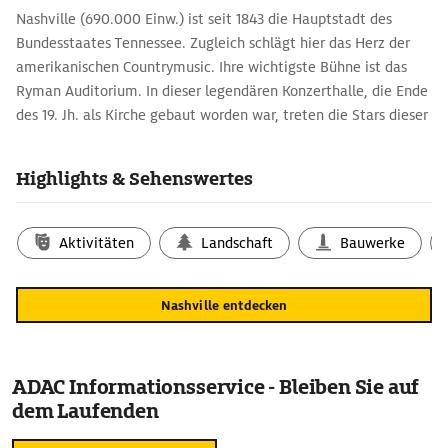
Nashville (690.000 Einw.) ist seit 1843 die Hauptstadt des
Bundesstaates Tennessee. Zugleich schlägt hier das Herz der
amerikanischen Countrymusic. Ihre wichtigste Bühne ist das
Ryman Auditorium. In dieser legendären Konzerthalle, die Ende
des 19. Jh. als Kirche gebaut worden war, treten die Stars dieser
Musikrichtung auf.
Auch beim Grand Ole Opry, der langlebigsten Live-Radio-Show
Highlights & Sehenswertes
der USA, wird Country gespielt. Wer Tickets für die
Aufzeichnung ergattert, kann auch hier großartige
Countrykonzerte erleben. Von der Entstehung dieses Musikstils
Aktivitäten
Landschaft
Bauwerke
erzählt die Country Music Hall of Fame.
Nashville entdecken
ADAC Informationsservice - Bleiben Sie auf
dem Laufenden