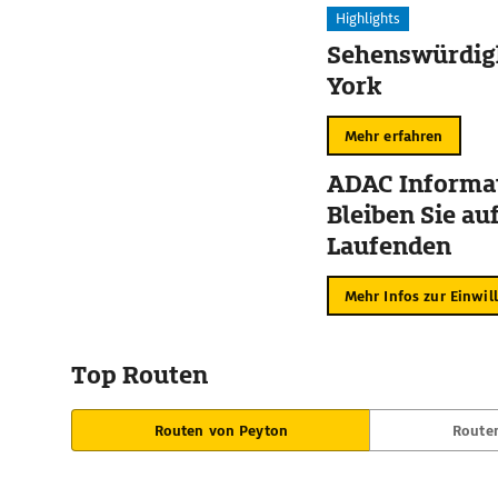
Highlights
Sehenswürdig
York
Mehr erfahren
ADAC Informat
Bleiben Sie au
Laufenden
Mehr Infos zur Einwil
Top Routen
Routen von Peyton
Route