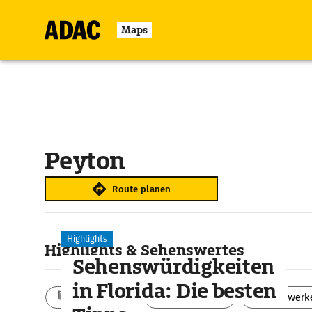
Maps
Peyton
Route planen
Highlights
Highlights & Sehenswertes
Sehenswürdigkeiten
in Florida: Die besten
Aktivitäten
Landschaft
Bauwerk