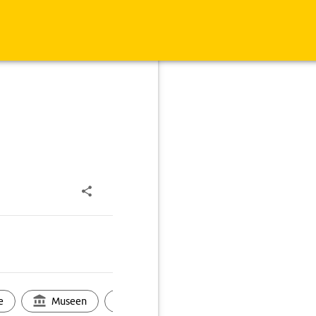
e
Museen
Ortsbild
Touren
Ges