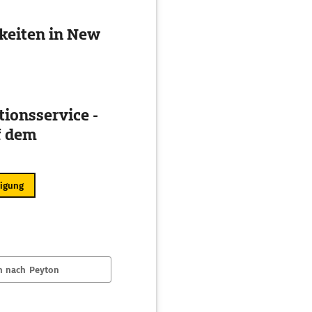
keiten in New
ionsservice -
f dem
ligung
n nach Peyton