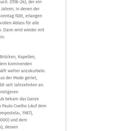
 II. (1118–24), der ein
n Jahren, in denen der
Sonntag fällt, erlangen
llen Ablass für alle
n. Dann wird wieder mit
in.
Brücken, Kapellen,
ändern kommenden
häft weiter anzukurbeln.
aus der Mode geriet,
ält seit Jahrzehnten an.
ünstigeren
hub bekam das Ganze
on Paulo Coelho (›Auf dem
mpostela‹, 1987),
, 2000) und dem
6), dessen