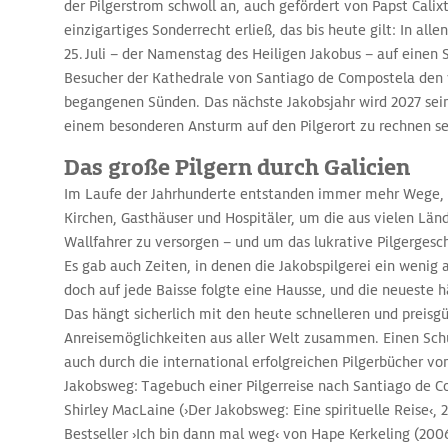
der Pilgerstrom schwoll an, auch gefördert von Papst Calixtus
einzigartiges Sonderrecht erließ, das bis heute gilt: In alle
25. Juli – der Namenstag des Heiligen Jakobus – auf einen 
Besucher der Kathedrale von Santiago de Compostela den vo
begangenen Sünden. Das nächste Jakobsjahr wird 2027 sei
einem besonderen Ansturm auf den Pilgerort zu rechnen se
Das große Pilgern durch Galicien
Im Laufe der Jahrhunderte entstanden immer mehr Wege, 
Kirchen, Gasthäuser und Hospitäler, um die aus vielen L
Wallfahrer zu versorgen – und um das lukrative Pilgergesc
Es gab auch Zeiten, in denen die Jakobspilgerei ein wenig 
doch auf jede Baisse folgte eine Hausse, und die neueste h
Das hängt sicherlich mit den heute schnelleren und preisg
Anreisemöglichkeiten aus aller Welt zusammen. Einen Sc
auch durch die international erfolgreichen Pilgerbücher v
Jakobsweg: Tagebuch einer Pilgerreise nach Santiago de Co
Shirley MacLaine (›Der Jakobsweg: Eine spirituelle Reise‹
Bestseller ›Ich bin dann mal weg‹ von Hape Kerkeling (200