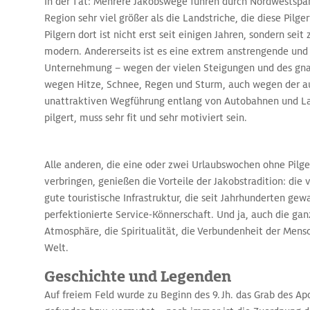
In der Tat: Mehrere Jakobswege führen durch Nordwestspan
Region sehr viel größer als die Landstriche, die diese Pil
Pilgern dort ist nicht erst seit einigen Jahren, sondern sei
modern. Andererseits ist es eine extrem anstrengende und
Unternehmung – wegen der vielen Steigungen und des gna
wegen Hitze, Schnee, Regen und Sturm, auch wegen der au
unattraktiven Wegführung entlang von Autobahnen und La
pilgert, muss sehr fit und sehr motiviert sein.
Alle anderen, die eine oder zwei Urlaubswochen ohne Pilge
verbringen, genießen die Vorteile der Jakobstradition: die v
gute touristische In­frastruktur, die seit Jahrhunderten ge
perfektionierte Service-Könnerschaft. Und ja, auch die ga
Atmosphäre, die Spiritualität, die Verbundenheit der Mensc
Welt.
Geschichte und Legenden
Auf freiem Feld wurde zu Beginn des 9. Jh. das Grab des Ap