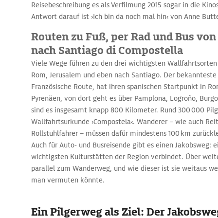
Reisebeschreibung es als Verfilmung 2015 sogar in die Kinos
Antwort darauf ist ›Ich bin da noch mal hin‹ von Anne Butte
Routen zu Fuß, per Rad und Bus von
nach Santiago di Compostella
Viele Wege führen zu den drei wichtigsten Wallfahrtsorten 
Rom, Jerusalem und eben nach Santiago. Der bekannteste
Französische Route, hat ihren spanischen Startpunkt in Ro
Pyrenäen, von dort geht es über Pamplona, Logroño, Burgo
sind es insgesamt knapp 800 Kilometer. Rund 300 000 Pilge
Wallfahrtsurkunde ›Compostela‹. Wanderer – wie auch Reit
Rollstuhlfahrer – müssen dafür mindes­tens 100 km zurück
Auch für Auto- und Busreisende gibt es einen Jakobsweg: ei
wichtigsten Kulturstätten der Region verbindet. Über weite
parallel zum Wanderweg, und wie dieser ist sie weitaus wen
man vermuten könnte.
Ein Pilgerweg als Ziel: Der Jakobswe