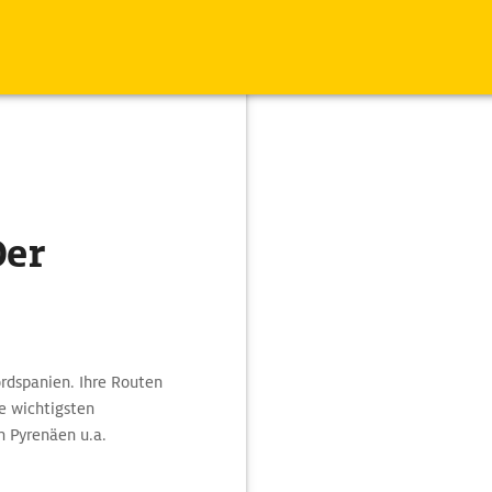
Der
ordspanien. Ihre Routen
e wichtigsten
n Pyrenäen u.a.