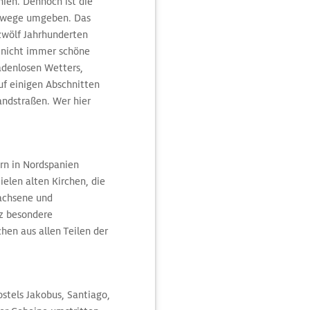
ien. Dennoch ist die
gerwege umgeben. Das
t zwölf Jahrhunderten
 nicht immer schöne
denlosen Wetters,
f einigen Abschnitten
ndstraßen. Wer hier
rn in Nordspanien
ielen alten Kirchen, die
wachsene und
nz besondere
hen aus allen Teilen der
ostels Jakobus, Santiago,