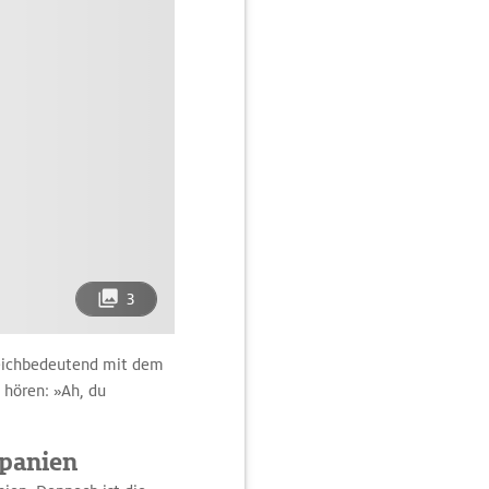
3
leichbedeutend mit dem
 hören: »Ah, du
spanien