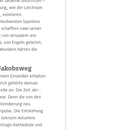
er Gebeine umstritten –
ärung, wie der Leichnam
 existieren
 Nordwesten Spaniens
schafften zwei seiner
g von Jerusalem ans
s, von Engeln geleitet,
 Wundern hätten die
.
 Jakobsweg
inen Einsiedler erhalten
reich gehörte damals
lle an. Die Zeit der ­
war. Denn die von den
ückeroberung neu
mpulse. Die Entstehung
 Grenzen Asturiens
antiago-Kathedrale und