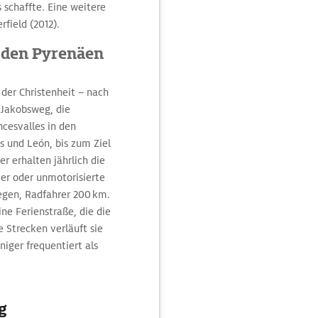
 schaffte. Eine weitere
rfield (2012).
 den Pyrenäen
der Chris­tenheit – nach
 Jakobsweg, die
ncesvalles in den
s und León, bis zum Ziel
r erhalten jährlich die
er oder unmotorisierte
legen, Radfahrer 200 km.
ne Ferienstraße, die die
 Strecken verläuft sie
iger frequentiert als
g