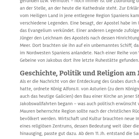
gefunden bzw. vermutet – noch immer ist die Zuordnung d
an der Stelle, an der heute die Kathedrale steht. Zur Erkl
vom Heiligen Land in jene entlegene Region Spaniens kam,
verschiedene Legenden. Eine besagt, der Apostel habe im
das Evangelium verkündet. Einer anderen Legende zufolge 
Jünger den Leichnam des Apostels nach dessen Hinrichtun
Meer. Dort brachten sie ihn auf ein unbemanntes Schiff, da
im Nordwesten Spaniens anlandete. Nach einer Reihe von
Gebeine von Jakobus dort ihre letzte Ruhestätte gefunden
Geschichte, Politik und Religion am
Als er die Nachricht von der Entdeckung des Grabes durch e
hatte, ordnete König Alfons II. von Asturien (zu dem König
auch das heutige Galicien) den Bau einer Kirche an jener Ste
Jakobswallfahrten begann – was auch politisch erwünscht 
Mauren beherrschte Region sollte nach der christlichen R
bevölkert werden. Wirtschaft und Kultur brauchten neue I
eines religiösen Zentrums, dessen Bedeutung weit über die
hinausging, passte gut dazu. Ab dem 11. Jh. entstand die S