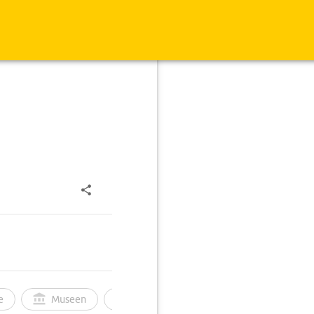
e
Museen
Ortsbild
Touren
Ges