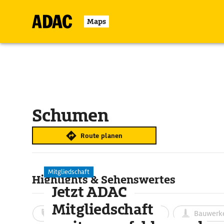
Maps
Schumen
Route planen
Mitgliedschaft
Highlights & Sehenswertes
Jetzt ADAC
Mitgliedschaft
Aktivitäten
Landschaft
Bauwerk