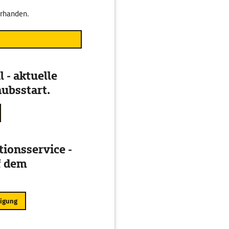
orhanden.
 - aktuelle
ubsstart.
ionsservice -
f dem
ligung