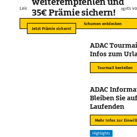
weiterempfehlen und
Leider sind für diesen Kartenausschnitt keine Highlights v
35€ Prämie sichern!
Schumen entdecken
Jetzt Prämie sichern!
ADAC Tourmail
Infos zum Urla
Tourmail bestellen
ADAC Informat
Bleiben Sie au
Laufenden
Mehr Infos zur Einwil
Highlights