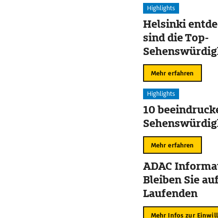
Highlights
Helsinki entd
sind die Top-
Sehenswürdig
Mehr erfahren
Highlights
10 beeindruck
Sehenswürdigk
Mehr erfahren
ADAC Informat
Bleiben Sie au
Laufenden
Mehr Infos zur Einwil