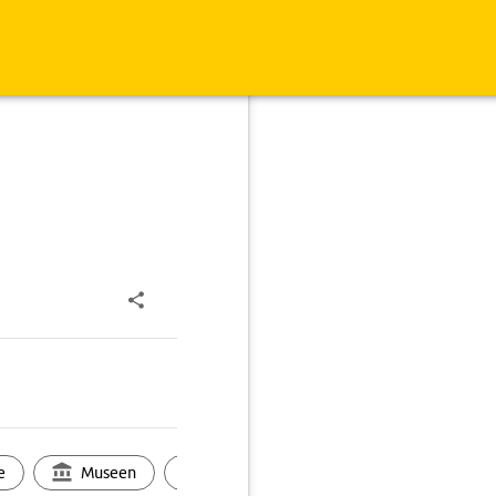
e
Museen
Ortsbild
Touren
Ges