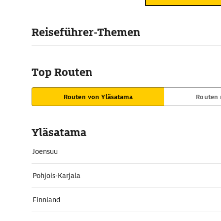
Reiseführer-Themen
Top Routen
Routen von Yläsatama
Routen 
Yläsatama
Joensuu
Pohjois-Karjala
Finnland