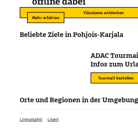
offline dabei
Yläsatama entdecken
Mehr erfahren
Beliebte Ziele in Pohjois-Karjala
ADAC Tourmail
Infos zum Urla
Tourmail bestellen
Orte und Regionen in der Umgebun
Linnunlahti
Liperi