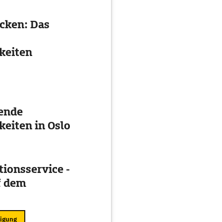
ecken: Das
keiten
ende
eiten in Oslo
ionsservice -
f dem
ligung