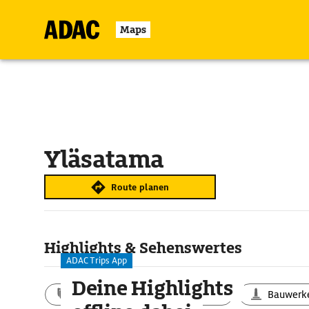
Maps
Yläsatama
Route planen
Highlights & Sehenswertes
ADAC Trips App
Deine Highlights
Aktivitäten
Landschaft
Bauwerk