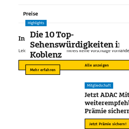
Preise
Highlights
Die 10 Top-
In der Umgebung
Sehenswürdigkeiten in
Leider sind im näheren Umkreis keine Vorschläge vorhande
Koblenz
Alle anzeigen
Mehr erfahren
Mitgliedschaft
Jetzt ADAC Mit
weiterempfehl
Prämie sicher
Jetzt Prämie sichern!