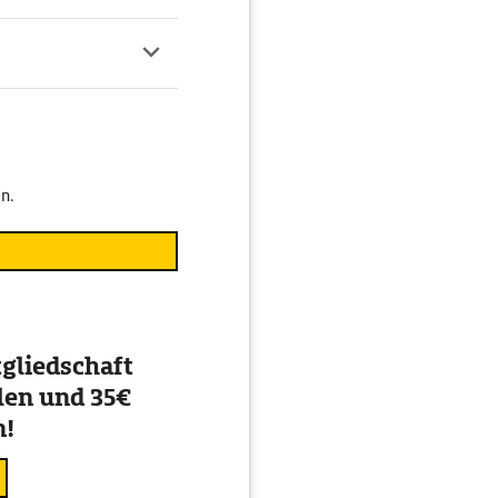
n.
gliedschaft
en und 35€
n!