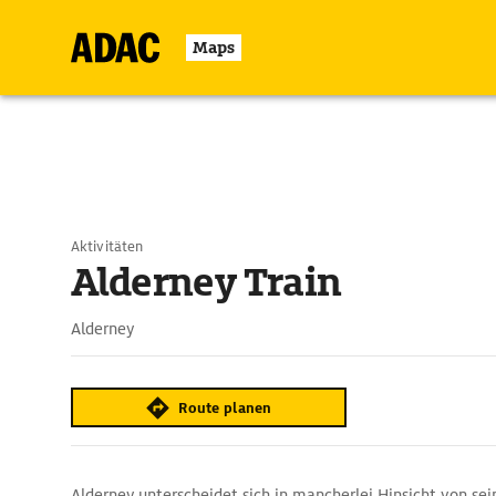
Maps
Aktivitäten
Alderney Train
Alderney
Route planen
Alderney unterscheidet sich in mancherlei Hinsicht von se