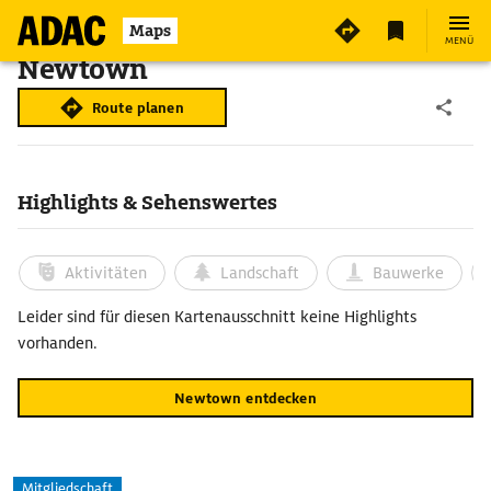
Maps
MENÜ
Newtown
Route planen
Highlights & Sehenswertes
Aktivitäten
Landschaft
Bauwerke
Leider sind für diesen Kartenausschnitt keine Highlights
vorhanden.
Newtown entdecken
Mitgliedschaft