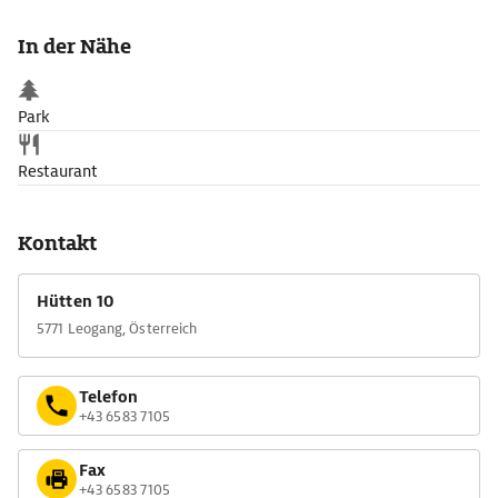
Mineraliensammlung und Münzen aus hier gewonnenen
Metallen sind Skulpturen aus der Gotik ausgestellt. Bei
In der Nähe
letzteren handelt es sich vor allem um Bergbauheilige. Diese
waren sozusagen Helfer der Knappen, allen voran die hl.
Barbara.
Park
Restaurant
Kontakt
Hütten 10
5771 Leogang, Österreich
Telefon
+43 6583 7105
Fax
+43 6583 7105