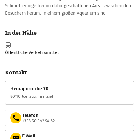
Schmetterlinge frei im dafür geschaffenen Areal zwischen den
Besuchern herum. In einem großen Aquarium sind
unterschiedlichste Fischarten zu Hause. Kunstwerke und
Installationen sind über das Gelände verteilt. Im rund 4,5 ha
In der Nähe
großen Garten im Freien gedeihen 1500 Pflanzenarten. Es gibt
Wasserelemente, einen Gemüse- und einen Sinnesgarten.
Öffentliche Verkehrsmittel
Kontakt
Heinäpurontie 70
80110 Joensuu, Finnland
Telefon
+358 50 562 94 82
E-Mail