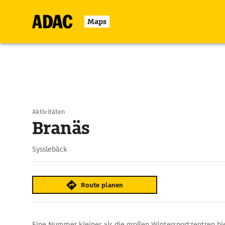
Maps
Aktivitäten
Branäs
Sysslebäck
Route planen
Eine Nummer kleiner als die großen Wintersportzentren bi