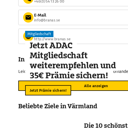
+46(0)54 13 26 00
E-Mail
info@branas.se
Website
Mitgliedschaft
http://www.branas.se
Jetzt ADAC
Mitgliedschaft
In der Umgebung
weiterempfehlen und
Leider sind im näheren Umkreis keine Vorschläge vorhande
35€ Prämie sichern!
Alle anzeigen
Jetzt Prämie sichern!
Beliebte Ziele in Värmland
Die 10 schöns