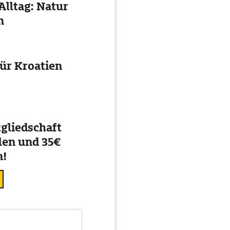
Alltag: Natur
n
ür Kroatien
gliedschaft
en und 35€
n!