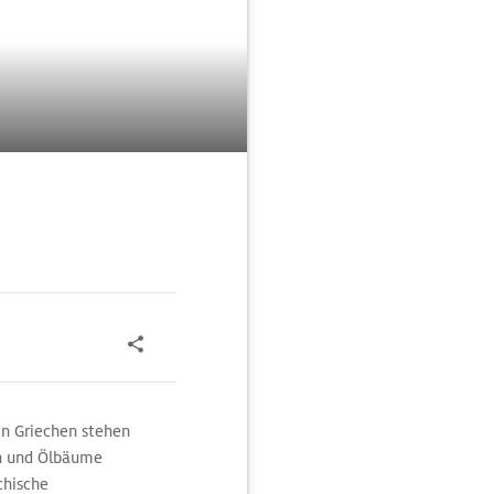
ten Griechen stehen
in und Ölbäume
chische