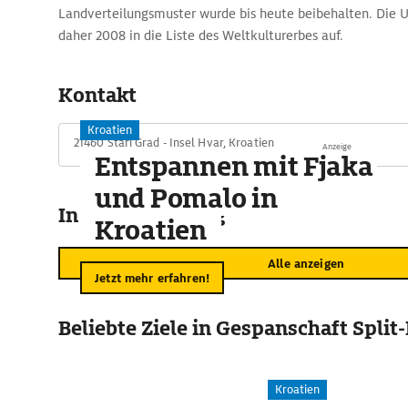
Landverteilungsmuster wurde bis heute beibehalten. Die
daher 2008 in die Liste des Weltkulturerbes auf.
Tipp: Als Lavendelkissen oder als Fläschchen mit ätherisch
der Duft des Sommers dauerhaft mit nach Hause nehmen.
Kontakt
Kroatien
21460 Stari Grad - Insel Hvar, Kroatien
Anzeige
Entspannen mit Fjaka
und Pomalo in
In der Umgebung
Kroatien
Alle anzeigen
Jetzt mehr erfahren!
Beliebte Ziele in Gespanschaft Spli
Kroatien