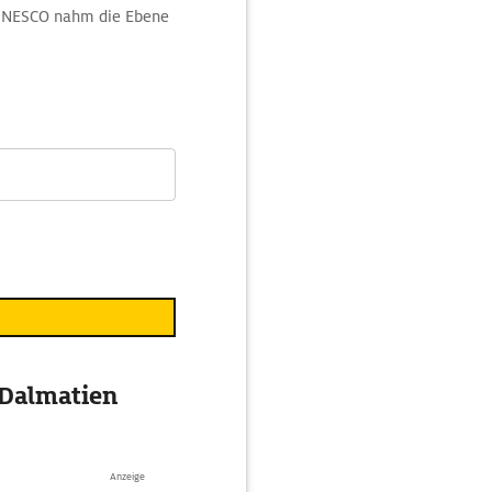
 UNESCO nahm die Ebene
em Lavendelöl lässt sich
t-Dalmatien
Anzeige