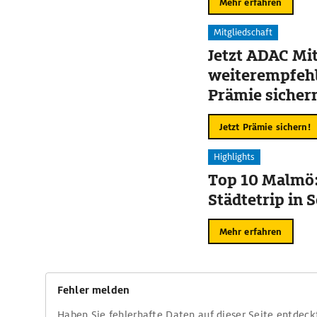
Mehr erfahren
Mitgliedschaft
Jetzt ADAC Mit
weiterempfehl
Prämie sicher
Jetzt Prämie sichern!
Highlights
Top 10 Malmö:
Städtetrip in
Mehr erfahren
Fehler melden
Haben Sie fehlerhafte Daten auf dieser Seite entdeck