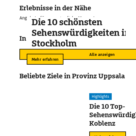
Erlebnisse in der Nähe
Angebote für unvergessliche Momente
Die 10 schönsten
Sehenswürdigkeiten in
In der Umgebung
Stockholm
Alle anzeigen
Mehr erfahren
Beliebte Ziele in Provinz Uppsala
Highlights
Die 10 Top-
Sehenswürdigk
Koblenz