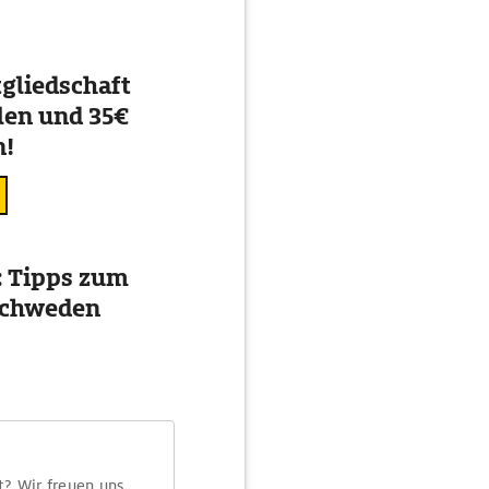
gliedschaft
en und 35€
n!
 Tipps zum
 Schweden
t? Wir freuen uns