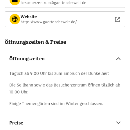
Weitere spannende Attraktionen der Gärten der Welt sind die
besucherzentrum@gaertenderwelt.de
zahlreichen Spielplätze, die Seilbahn und die Natur-Bobbahn,
welche bei schönem Wetter eine perfekte Alternative zum
Website
https://www.gaertenderwelt.de/
Alltag bieten. Außerdem gibt es noch Rallys und Führungen, bei
denen man viele spannende Informationen rund um Park und
Pflanzen erhält. Darüber hinaus werden im Park immer wieder
Öffnungszeiten & Preise
Konzerte und Events veranstaltet.
Öffnungszeiten
Täglich ab 9:00 Uhr bis zum Einbruch der Dunkelheit
Die Seilbahn sowie das Besucherzentrum öffnen täglich ab
10.00 Uhr.
Einige Themengärten sind im Winter geschlossen.
Preise