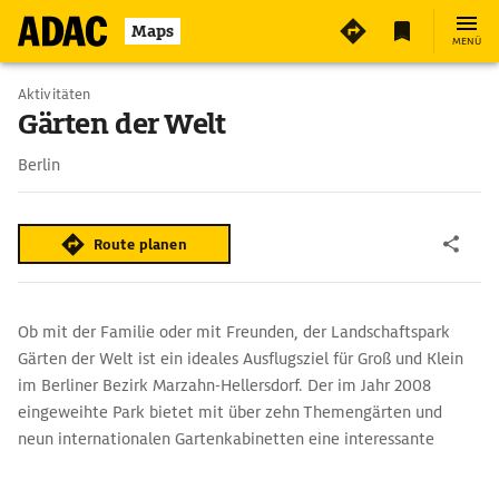
5
Maps
MENÜ
Aktivitäten
Gärten der Welt
Berlin
Route planen
Ob mit der Familie oder mit Freunden, der Landschaftspark
Gärten der Welt ist ein ideales Ausflugsziel für Groß und Klein
im Berliner Bezirk Marzahn-Hellersdorf. Der im Jahr 2008
eingeweihte Park bietet mit über zehn Themengärten und
neun internationalen Gartenkabinetten eine interessante
Abwechslung vom Alltag. Der Garten wurde im Jahr 1987 zur
Berliner Gartenschau errichtet und ist bis heute eine beliebte