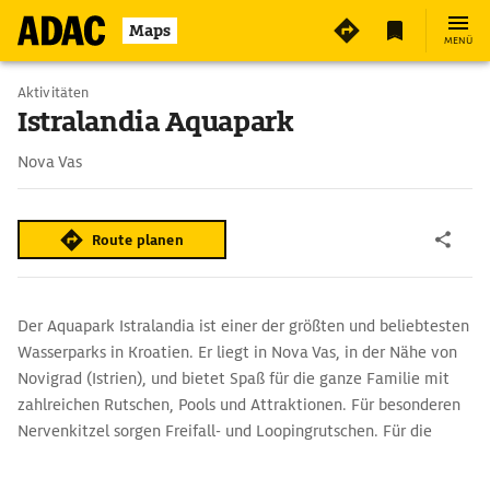
3
Maps
MENÜ
Aktivitäten
Istralandia Aquapark
Nova Vas
Route planen
Der Aquapark Istralandia ist einer der größten und beliebtesten
Wasserparks in Kroatien. Er liegt in Nova Vas, in der Nähe von
Novigrad (Istrien), und bietet Spaß für die ganze Familie mit
zahlreichen Rutschen, Pools und Attraktionen. Für besonderen
Nervenkitzel sorgen Freifall- und Loopingrutschen. Für die
Kleinen gibt es einen Kinderbereich mit Mini-Rutschen und
Wasserspielplatz. Erholung findet man in Hydromassage-Pools