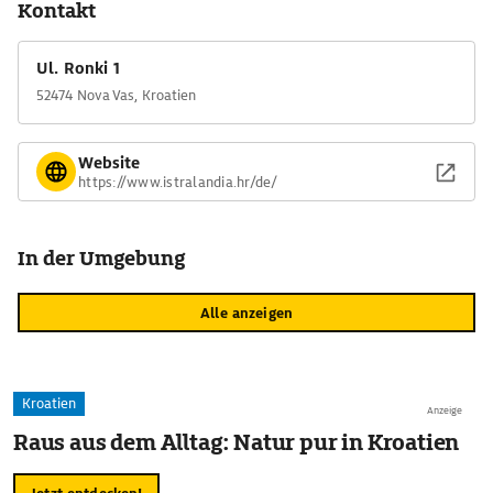
Kontakt
und Chill-Out-Zonen. Mehrere Restaurants, Snack-Bars und
Eisdielen stillen den Hunger nach dem Wasserspaß.
Ul. Ronki 1
52474 Nova Vas, Kroatien
Website
https://www.istralandia.hr/de/
In der Umgebung
Alle anzeigen
Kroatien
Anzeige
Raus aus dem Alltag: Natur pur in Kroatien