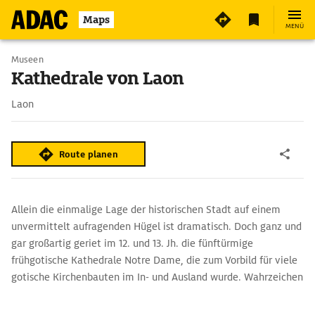
7
Maps
MENÜ
Museen
Kathedrale von Laon
Laon
Route planen
Allein die einmalige Lage der historischen Stadt auf einem
unvermittelt aufragenden Hügel ist dramatisch. Doch ganz und
gar großartig geriet im 12. und 13. Jh. die fünftürmige
frühgotische Kathedrale Notre Dame, die zum Vorbild für viele
gotische Kirchenbauten im In- und Ausland wurde. Wahrzeichen
der Kathedrale sind die 16 lebensgroßen steinernen Ochsen in
den Ecktürmen.