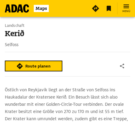
5
Maps
MENÜ
Landschaft
Kerið
Selfoss
Route planen
Östlich von Reykjavík liegt an der Straße von Selfoss ins
Haukadalur der Kratersee Kerið. Ein Besuch lässt sich also
wunderbar mit einer Golden-Circle-Tour verbinden. Der ovale
Krater besitzt eine Größe von 270 zu 170 m und ist 55 m tief.
Der Krater kann umrundet werden, zudem gibt es eine Treppe,
die nach unten zum Seeufer führt.