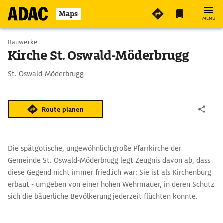
Maps
MENÜ
Bauwerke
Kirche St. Oswald-Möderbrugg
St. Oswald-Möderbrugg
Route planen
Die spätgotische, ungewöhnlich große Pfarrkirche der
Gemeinde St. Oswald-Möderbrugg legt Zeugnis davon ab, dass
diese Gegend nicht immer friedlich war: Sie ist als Kirchenburg
erbaut - umgeben von einer hohen Wehrmauer, in deren Schutz
sich die bäuerliche Bevölkerung jederzeit flüchten konnte.
Auch viele Anwesen im Dorf sind als Ringhöfe angelegt, so dass
sie wie Bauernburgen wirken.