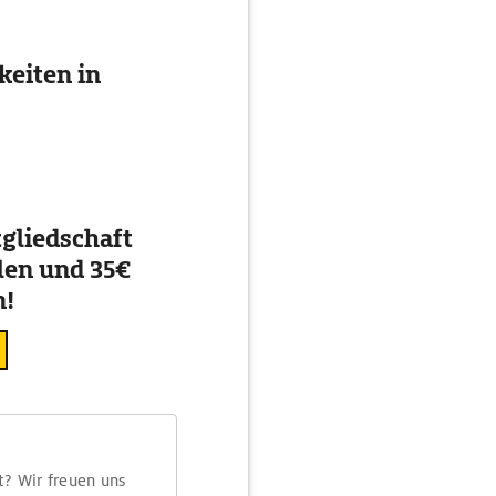
eiten in
gliedschaft
en und 35€
n!
t? Wir freuen uns