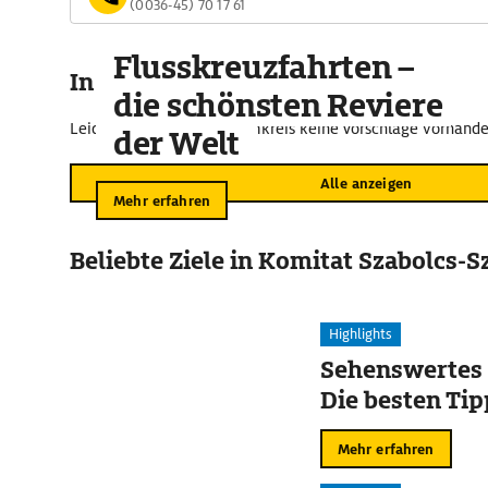
(0036-45) 70 17 61
Flusskreuzfahrten –
In der Umgebung
die schönsten Reviere
Leider sind im näheren Umkreis keine Vorschläge vorhande
der Welt
Alle anzeigen
Mehr erfahren
Beliebte Ziele in Komitat Szabolcs-
Highlights
Sehenswertes 
Die besten Tip
Mehr erfahren