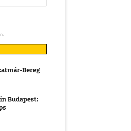
n.
Szatmár-Bereg
in Budapest:
ps