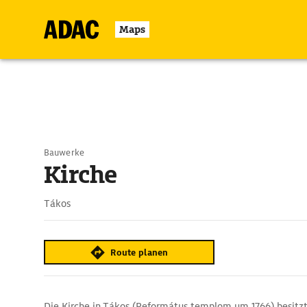
Maps
Bauwerke
Kirche
Tákos
Route planen
Die Kirche in Tákos (Református templom um 1766) besitzt