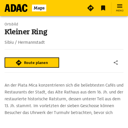
Maps
MENÜ
Ortsbild
Kleiner Ring
Sibiu / Hermannstadt
Route planen
An der Piata Mica konzentrieren sich die beliebtesten Cafés und
Restaurants der Stadt, das Alte Rathaus aus dem 16. Jh. und der
restaurierte historische Ratsturm, dessen unterer Teil aus dem
13. Jh. stammt. Im vorletzten der sieben Geschosse können
Besucher das Uhrwerk der Turmuhr betrachten, bevor sich
ihnen im obersten Stock der Blick über die ganze Stadt
eröffnet.