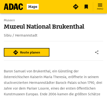
4
Maps
MENÜ
Museen
Muzeul National Brukenthal
Sibiu / Hermannstadt
Route planen
Baron Samuel von Brukenthal, ein Günstling der
österreichischen Kaiserin Maria Theresia, eröffnete in seinem
stuckverzierten Hermannstädter Barock-Palais schon 1790, drei
Jahre vor dem Pariser Louvre, eines der ersten öffentlichen
Kunstmuseen Europas. Ende 2006 kamen die größten Schätze
der Sammlung aus Bukarest zurück nach Sibiu: 19 wertvolle
Bilder u.a. von Rubens, Tizian und Albrecht Dürer, die nach dem