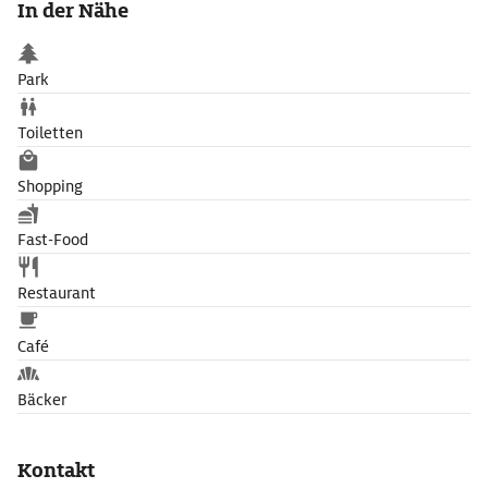
In der Nähe
Zweiten Weltkrieg nach Bukarest verschleppt worden waren.
Das Museum zeigt auch Ausstellungen zeitgenössischer
rumänischer Künstler und hat eine prächtige Sammlung
Park
weltlicher und liturgischer Silberwaren.
Toiletten
Shopping
Fast-Food
Restaurant
Café
Bäcker
Kontakt