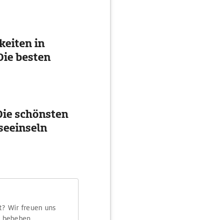
eiten in
ie besten
ie schönsten
seeinseln
t? Wir freuen uns
m beheben.