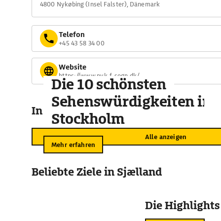
4800 Nykøbing (Insel Falster), Dänemark
Telefon
+45 43 58 34 00
Website
https://www.nyk-f-sogn.dk/
Die 10 schönsten
Sehenswürdigkeiten in
In der Umgebung
Stockholm
Alle anzeigen
Mehr erfahren
Beliebte Ziele in Sjælland
Die Highlights