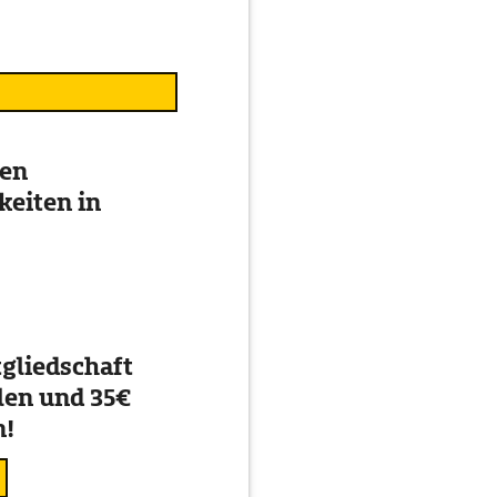
ten
eiten in
gliedschaft
en und 35€
n!