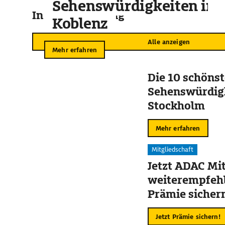
Sehenswürdigkeiten in
In der Umgebung
Koblenz
Alle anzeigen
Mehr erfahren
Die 10 schöns
Sehenswürdigk
Stockholm
Mehr erfahren
Mitgliedschaft
Jetzt ADAC Mit
weiterempfehl
Prämie sicher
Jetzt Prämie sichern!