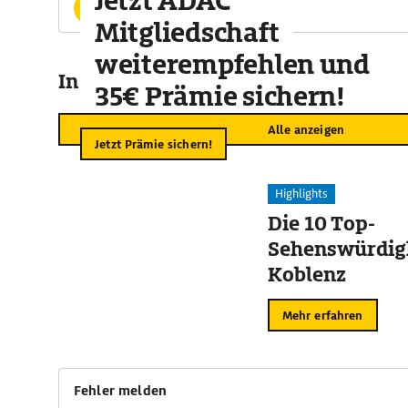
Jetzt ADAC
Website
http://www.kosice.sk
Mitgliedschaft
weiterempfehlen und
In der Umgebung
35€ Prämie sichern!
Alle anzeigen
Jetzt Prämie sichern!
Highlights
Die 10 Top-
Sehenswürdigk
Koblenz
Mehr erfahren
Fehler melden