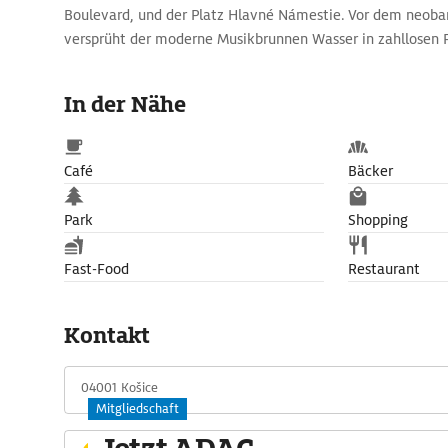
Boulevard, und der Platz Hlavné Námestie. Vor dem neoba
versprüht der moderne Musikbrunnen Wasser in zahllosen 
Dominante der Stadt und größter Sakralbau des Landes is
St. Elisabeth (Dóm sv. Alžbety) aus dem 14./15. Jh. Seine
In der Nähe
48 gotische Tafelgemälde.
Café
Bäcker
Park
Shopping
Fast-Food
Restaurant
Kontakt
04001 Košice
Mitgliedschaft