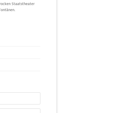
rocken Staatstheater
Fontänen.
t der spätgotische Dom
n Hauptaltar schmücken