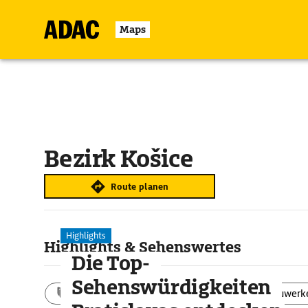
Maps
Bezirk Košice
Route planen
Highlights
Highlights & Sehenswertes
Die Top-
Sehenswürdigkeiten
Aktivitäten
Landschaft
Bauwerk