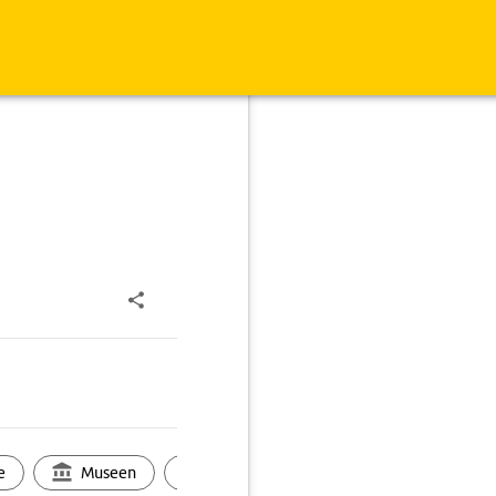
e
Museen
Ortsbild
Touren
Ges