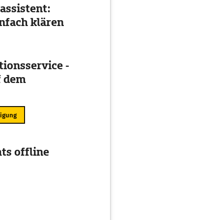
assistent:
nfach klären
ionsservice -
f dem
ligung
ts offline