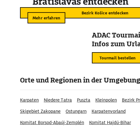
Bratislavas entdecken
Bezirk Košice entdecken
Mehr erfahren
ADAC Tourmail
Infos zum Urla
Tourmail bestellen
Orte und Regionen in der Umgebun
Karpaten
Niedere Tatra
Puszta
Kleinpolen
Bezirk P
Skigebiet Zakopane
Ostungarn
Karpatenvorland
Komitat Borsod-Abaúj-Zemplén
Komitat Hajdú-Bihar
Komitat Szabolcs-Szatmár-Bereg
Komitat Nógrád
Komi