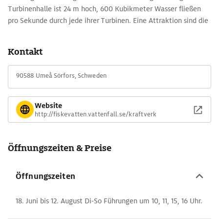
Turbinenhalle ist 24 m hoch, 600 Kubikmeter Wasser fließen
pro Sekunde durch jede ihrer Turbinen. Eine Attraktion sind die
springenden Lachse, die über eine Lachstreppe den Staudamm
umgehen und so den Oberlauf des Umeälv erreichen.
Kontakt
Unterhalb des Damms wurden 1984 50 Felsritzungen entdeckt,
die meist Elche darstellen. Die von Archäologen mit roter Farbe
90588 Umeå Sörfors, Schweden
nachgezogenen Figuren sind bis zu 5000 Jahre alt.
Website
http://fiskevatten.vattenfall.se/kraftverk
Öffnungszeiten & Preise
Öffnungszeiten
18. Juni bis 12. August Di-So Führungen um 10, 11, 15, 16 Uhr.