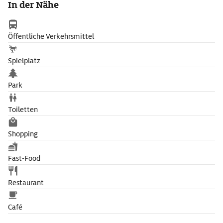
In der Nähe
Böllerschuss, der viele Menschen dazu bewegt, die Genauigkeit
ihrer Uhr zu überprüfen. Alle Tauben der näheren Umgebung
versetzt die Kanone dagegen kurzzeitig in helle Aufregung.
Öffentliche Verkehrsmittel
Spielplatz
Park
Toiletten
Shopping
Fast-Food
Restaurant
Café