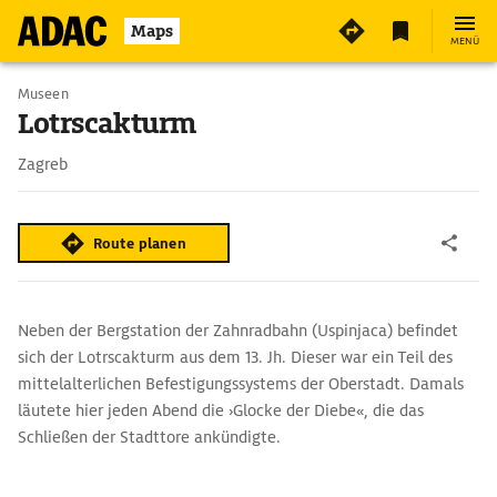
2
Maps
MENÜ
Museen
Lotrscakturm
Zagreb
Route planen
Neben der Bergstation der Zahnradbahn (Uspinjaca) befindet
sich der Lotrscakturm aus dem 13. Jh. Dieser war ein Teil des
mittelalterlichen Befestigungssystems der Oberstadt. Damals
läutete hier jeden Abend die ›Glocke der Diebe«, die das
Schließen der Stadttore ankündigte.
Heutzutage ertönt mittags pünktlich um 12 Uhr ein